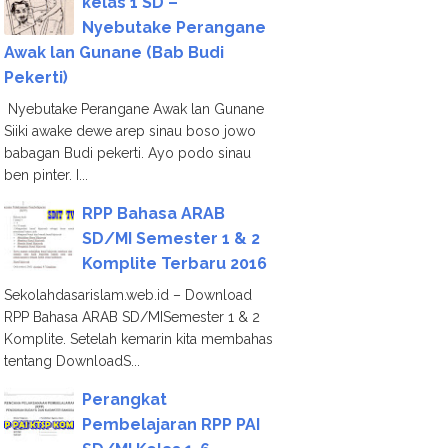
kelas 1 SD –
Nyebutake Perangane
Awak lan Gunane (Bab Budi
Pekerti)
Nyebutake Perangane Awak lan Gunane
Siiki awake dewe arep sinau boso jowo
babagan Budi pekerti. Ayo podo sinau
ben pinter. I...
RPP Bahasa ARAB
SD/MI Semester 1 & 2
Komplite Terbaru 2016
Sekolahdasarislam.web.id – Download
RPP Bahasa ARAB SD/MISemester 1 & 2
Komplite. Setelah kemarin kita membahas
tentang DownloadS...
Perangkat
Pembelajaran RPP PAI