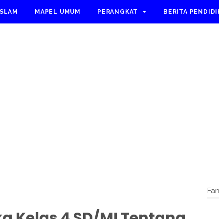
ISLAM
MAPEL UMUM
PERANGKAT
BERITA PENDID
Fa
a Kelas 4 SD/MI Tentang