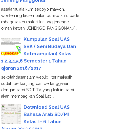
Jeneng Panggonan
assalamu'alaikum sedoyo mawon.
wonten ing kesempatan puniko kulo bade
mbagekaken materi tentang jenenge
omah kewan. JENENGE PANGGONAN/...
Kumpulan Soal UAS
SBK ( Seni Budaya Dan
Keterampilan) Kelas
1,2,3,4,5,6 Semester 1 Tahun
ajaran 2016/2017
sekolahdasarislam.web.id . terimakasih
sudah berkunjung dan berlangganan
dengan kami SDIT TV yang kali ini kami
akan membagikan Soal Lati...
Download Soal UAS
Bahasa Arab SD/MI
Kelas 1- 6 Tahun
Ajaran 2012/ 2013