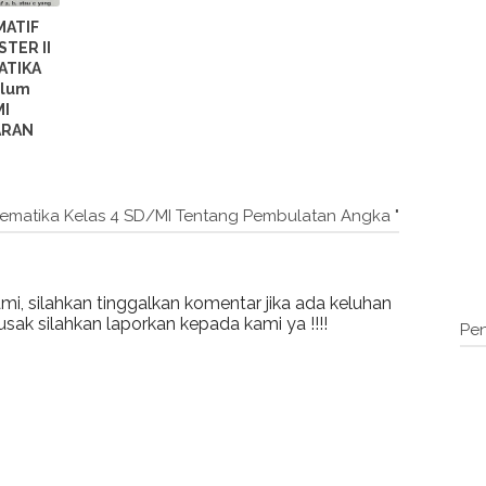
MATIF
TER II
ATIKA
ulum
MI
ARAN
ematika Kelas 4 SD/MI Tentang Pembulatan Angka "
i, silahkan tinggalkan komentar jika ada keluhan
usak silahkan laporkan kepada kami ya !!!!
Pen