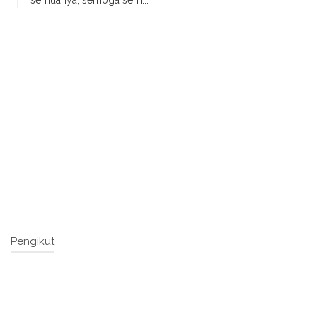
semuanya, semoga sem...
Pengikut