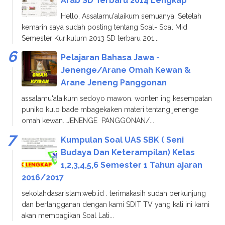
Arab SD Terbaru 2014 Lengkap
Hello, Assalamu'alaikum semuanya. Setelah
kemarin saya sudah posting tentang Soal- Soal Mid
Semester Kurikulum 2013 SD terbaru 201...
Pelajaran Bahasa Jawa -
Jenenge/Arane Omah Kewan &
Arane Jeneng Panggonan
assalamu'alaikum sedoyo mawon. wonten ing kesempatan
puniko kulo bade mbagekaken materi tentang jenenge
omah kewan. JENENGE PANGGONAN/...
Kumpulan Soal UAS SBK ( Seni
Budaya Dan Keterampilan) Kelas
1,2,3,4,5,6 Semester 1 Tahun ajaran
2016/2017
sekolahdasarislam.web.id . terimakasih sudah berkunjung
dan berlangganan dengan kami SDIT TV yang kali ini kami
akan membagikan Soal Lati...