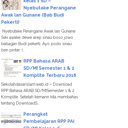
kelas 1 SD –
Nyebutake Perangane
Awak lan Gunane (Bab Budi
Pekerti)
Nyebutake Perangane Awak lan Gunane
Siiki awake dewe arep sinau boso jowo
babagan Budi pekerti. Ayo podo sinau
ben pinter. I...
RPP Bahasa ARAB
SD/MI Semester 1 & 2
Komplite Terbaru 2016
Sekolahdasarislam.web.id – Download
RPP Bahasa ARAB SD/MISemester 1 & 2
Komplite. Setelah kemarin kita membahas
tentang DownloadS...
Perangkat
Pembelajaran RPP PAI