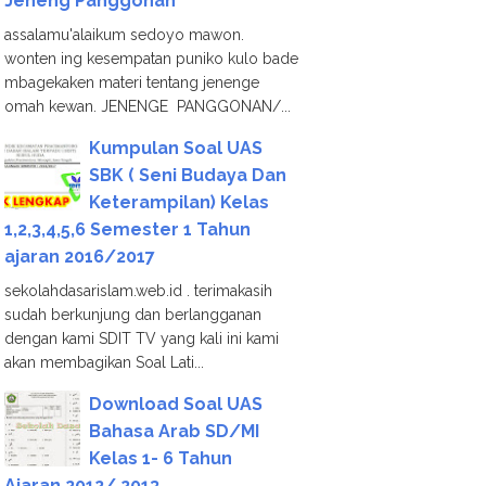
Jeneng Panggonan
assalamu'alaikum sedoyo mawon.
wonten ing kesempatan puniko kulo bade
mbagekaken materi tentang jenenge
omah kewan. JENENGE PANGGONAN/...
Kumpulan Soal UAS
SBK ( Seni Budaya Dan
Keterampilan) Kelas
1,2,3,4,5,6 Semester 1 Tahun
ajaran 2016/2017
sekolahdasarislam.web.id . terimakasih
sudah berkunjung dan berlangganan
dengan kami SDIT TV yang kali ini kami
akan membagikan Soal Lati...
Download Soal UAS
Bahasa Arab SD/MI
Kelas 1- 6 Tahun
Ajaran 2012/ 2013