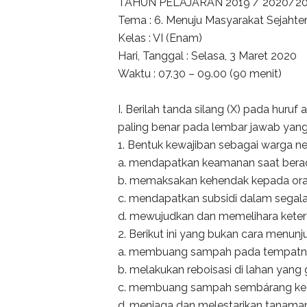
TAHUN PELAJARAN 2019 / 2020/20
Tema : 6. Menuju Masyarakat Sejahte
Kelas : VI (Enam)
Hari, Tanggal : Selasa, 3 Maret 2020
Waktu : 07.30 – 09.00 (90 menit)
I. Berilah tanda silang (X) pada huru
paling benar pada lembar jawab yang 
1. Bentuk kewajiban sebagai warga neg
a. mendapatkan keamanan saat ber
b. memaksakan kehendak kepada ora
c. mendapatkan subsidi dalam segala
d. mewujudkan dan memelihara kete
2. Berikut ini yang bukan cara menunj
a. membuang sampah pada tempatn
b. melakukan reboisasi di lahan yang
c. membuang sampah sembárang ke 
d. menjaga dan melestarikan tanama