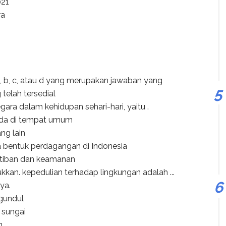
21
ra
f a, b, c, atau d yang merupakan jawaban yang
telah tersedial
ara dalam kehidupan sehari-hari, yaitu .
ada di tempat umum
ng lain
 bentuk perdagangan di Indonesia
rtiban dan keamanan
ukkan. kepedulian terhadap lingkungan adalah ...
ya.
 gundul
sungai
n