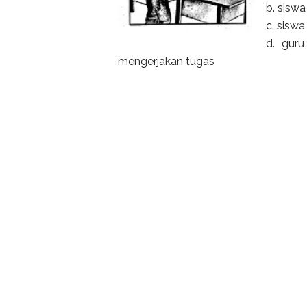
b. sisw
c. sisw
d. guru
mengerjakan tugas