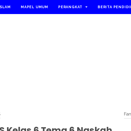
ISLAM
MAPEL UMUM
PERANGKAT
BERITA PENDID
S
Fa
S Kelas 6 Tema 6 Naskah