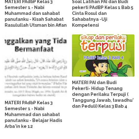
MATERI PAdbP Kelas 3
Soal Latihan PAI dan Budi
Semester 1 - Nabi
pekerti PAdBP Kelas 1 Bab 5
Muhammad dan sahabat
Cinta Rosul dan
panutanku - Kisah Sahabat
Sahabatnya -Uji
Rasulullah Utsman bin Affan
Kompetensi
MATERI PAI dan Budi
Pekerti- Hidup Tenang
dengan Perilaku Terpuji (
Tanggung Jawab, tawadhu'
MATERI PAdbP Kelas 3
dan Peduli) Kelas 3 Bab 4
Semester 1 - Nabi
Muhammad dan sahabat
panutanku - Belajar Hadis
Arba'in ke 12