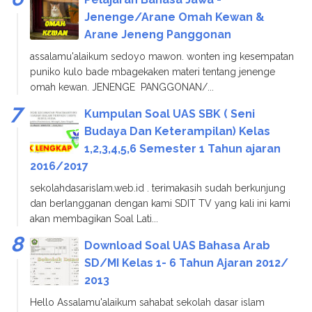
Jenenge/Arane Omah Kewan &
Arane Jeneng Panggonan
assalamu'alaikum sedoyo mawon. wonten ing kesempatan
puniko kulo bade mbagekaken materi tentang jenenge
omah kewan. JENENGE PANGGONAN/...
Kumpulan Soal UAS SBK ( Seni
Budaya Dan Keterampilan) Kelas
1,2,3,4,5,6 Semester 1 Tahun ajaran
2016/2017
sekolahdasarislam.web.id . terimakasih sudah berkunjung
dan berlangganan dengan kami SDIT TV yang kali ini kami
akan membagikan Soal Lati...
Download Soal UAS Bahasa Arab
SD/MI Kelas 1- 6 Tahun Ajaran 2012/
2013
Hello Assalamu'alaikum sahabat sekolah dasar islam