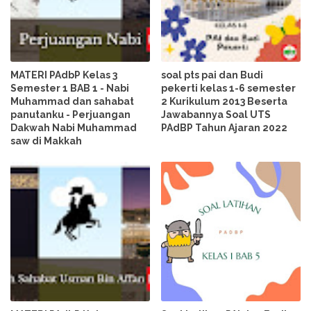
MATERI PAdbP Kelas 3
soal pts pai dan Budi
Semester 1 BAB 1 - Nabi
pekerti kelas 1-6 semester
Muhammad dan sahabat
2 Kurikulum 2013 Beserta
panutanku - Perjuangan
Jawabannya Soal UTS
Dakwah Nabi Muhammad
PAdBP Tahun Ajaran 2022
saw di Makkah