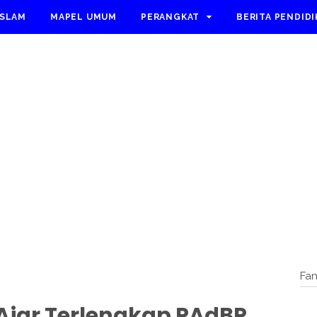
ISLAM
MAPEL UMUM
PERANGKAT
BERITA PENDID
Fa
Ajar Terlengkap PAdBP