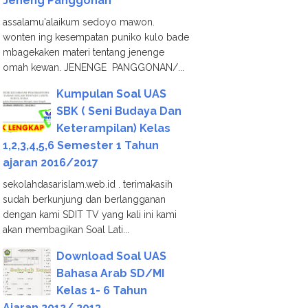
Jeneng Panggonan
assalamu'alaikum sedoyo mawon.
wonten ing kesempatan puniko kulo bade
mbagekaken materi tentang jenenge
omah kewan. JENENGE PANGGONAN/...
Kumpulan Soal UAS
SBK ( Seni Budaya Dan
Keterampilan) Kelas
1,2,3,4,5,6 Semester 1 Tahun
ajaran 2016/2017
sekolahdasarislam.web.id . terimakasih
sudah berkunjung dan berlangganan
dengan kami SDIT TV yang kali ini kami
akan membagikan Soal Lati...
Download Soal UAS
Bahasa Arab SD/MI
Kelas 1- 6 Tahun
Ajaran 2012/ 2013