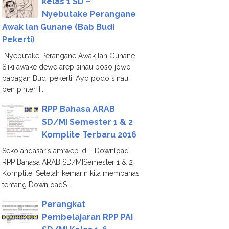
kelas 1 SD –
Nyebutake Perangane
Awak lan Gunane (Bab Budi
Pekerti)
Nyebutake Perangane Awak lan Gunane
Siiki awake dewe arep sinau boso jowo
babagan Budi pekerti. Ayo podo sinau
ben pinter. I...
RPP Bahasa ARAB
SD/MI Semester 1 & 2
Komplite Terbaru 2016
Sekolahdasarislam.web.id – Download
RPP Bahasa ARAB SD/MISemester 1 & 2
Komplite. Setelah kemarin kita membahas
tentang DownloadS...
Perangkat
Pembelajaran RPP PAI