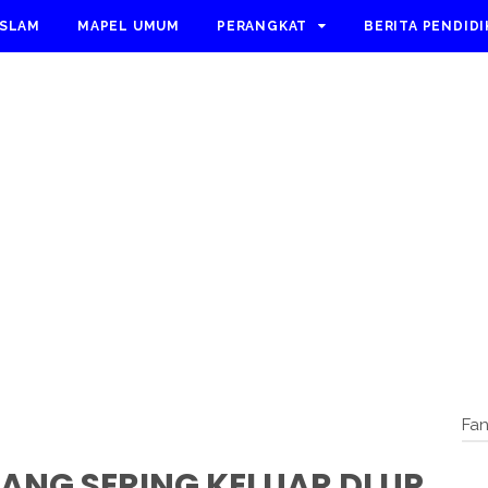
ISLAM
MAPEL UMUM
PERANGKAT
BERITA PENDID
Fa
ANG SERING KELUAR DI UP