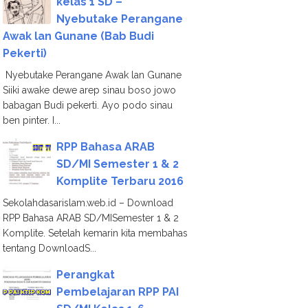
kelas 1 SD –
Nyebutake Perangane
Awak lan Gunane (Bab Budi
Pekerti)
Nyebutake Perangane Awak lan Gunane
Siiki awake dewe arep sinau boso jowo
babagan Budi pekerti. Ayo podo sinau
ben pinter. I...
RPP Bahasa ARAB
SD/MI Semester 1 & 2
Komplite Terbaru 2016
Sekolahdasarislam.web.id – Download
RPP Bahasa ARAB SD/MISemester 1 & 2
Komplite. Setelah kemarin kita membahas
tentang DownloadS...
Perangkat
Pembelajaran RPP PAI