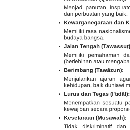
Menjadi panutan, inspirat
dan perbuatan yang baik.
Kewarganegaraan dan K
Memiliki rasa nasionalis
budaya bangsa.
Jalan Tengah (Tawassuṭ)
Memiliki pemahaman da
(berlebihan atau mengaba
Berimbang (Tawāzun):
Menjalankan ajaran ag
kehidupan, baik duniawi 
Lurus dan Tegas (I'tidāl):
Menempatkan sesuatu pa
kewajiban secara proporsi
Kesetaraan (Musāwah):
Tidak diskriminatif da