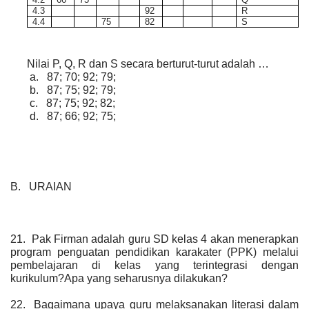
4.3
92
R
4.4
75
82
S
Nilai P, Q, R dan S secara berturut-turut adalah …
a.
87; 70; 92; 79;
b.
87; 75; 92; 79;
c.
87; 75; 92; 82;
d.
87; 66; 92; 75;
B. URAIAN
21. Pak Firman adalah guru SD kelas 4 akan menerapkan
program penguatan pendidikan karakater (PPK) melalui
pembelajaran di kelas yang terintegrasi dengan
kurikulum?Apa yang seharusnya dilakukan?
22. Bagaimana upaya guru melaksanakan literasi dalam