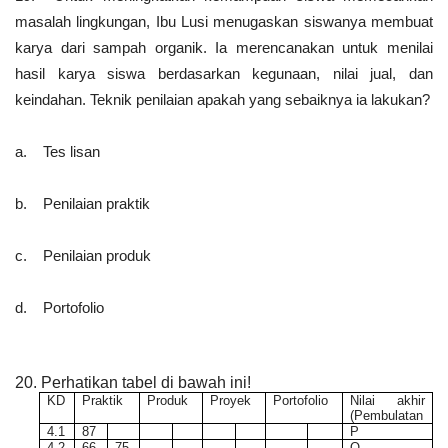
masalah lingkungan, Ibu Lusi menugaskan siswanya membuat
karya dari sampah organik. Ia merencanakan untuk menilai
hasil karya siswa berdasarkan kegunaan, nilai jual, dan
keindahan. Teknik penilaian apakah yang sebaiknya ia lakukan?
a. Tes lisan
b. Penilaian praktik
c. Penilaian produk
d. Portofolio
20.
Perhatikan tabel di bawah ini!
KD
Praktik
Produk
Proyek
Portofolio
Nilai akhir
(Pembulatan
4.1
87
P
4.2
66
75
Q