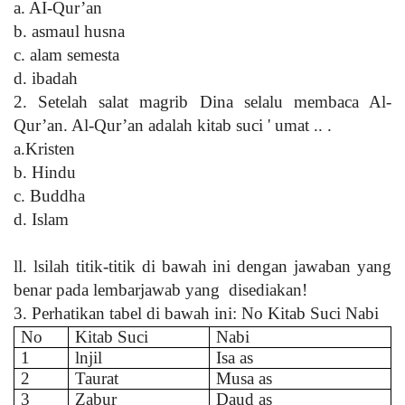
a. AI-Qur’an
b. asmaul husna
c. alam semesta
d. ibadah
2. Setelah salat magrib Dina selalu membaca Al-
Qur’an. Al-Qur’an adalah kitab suci ' umat .. .
a.Kristen
b. Hindu
c. Buddha
d. Islam
ll. lsilah titik-titik di bawah ini dengan jawaban yang
benar pada lembarjawab yang
disediakan!
3. Perhatikan tabel di bawah ini: No Kitab Suci Nabi
No
Kitab Suci
Nabi
1
lnjil
Isa as
2
Taurat
Musa as
3
Zabur
Daud as