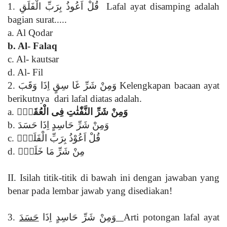
1.
قُلْ اَعُوذُ بِرَبِّ الْفَلَقِ
Lafal ayat disamping adalah
bagian surat.....
a. Al Qodar
b. Al- Falaq
c. Al- kautsar
d. Al- Fil
2.
وَمِنْ شَرِّ غَا سِقٍ اِذَا وَقَبَ
Kelengkapan bacaan ayat
berikutnya dari lafal diatas adalah.
a.
وَمِنْ شَرِّ النَّفّٰثٰتِ فِى الْعُقَدِۙ
b.
وَمِنْ شَرِّ حَاسِدٍ اِذَا حَسَدَ
c.
قُلْ اَعُوْذُ بِرَبِّ الْفَلَقِۙ
d.
مِنْ شَرِّ مَا خَلَقَۙ
II.
Isilah titik-titik di bawah ini dengan jawaban yang
benar pada
le
mbar jawab yang disediakan!
3
.
حَسَدَ
وَمِنْ شَرِّ حَاسِدٍ اِذَا
Arti potongan lafal ayat