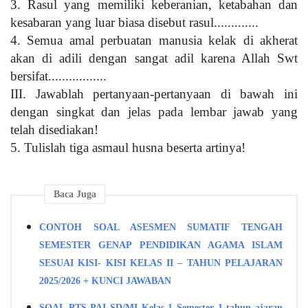
3. Rasul yang memiliki keberanian, ketabahan dan
kesabaran yang luar biasa disebut rasul
.............
4.
Semua amal perbuatan manusia kelak di akherat
akan di adili dengan sangat adil karena Allah Swt
bersifat
.................
III.
Jawablah pertanyaan-pertanyaan di bawah ini
dengan singkat dan jelas pada lembar jawab yang
telah disediakan!
5. Tulislah tiga asmaul husna beserta artinya!
Baca Juga
CONTOH SOAL ASESMEN SUMATIF TENGAH
SEMESTER GENAP PENDIDIKAN AGAMA ISLAM
SESUAI KISI- KISI KELAS II – TAHUN PELAJARAN
2025/2026 + KUNCI JAWABAN
SOAL PTS PAI SD/MI Kelas 1 Semester 1 tahun ajaran