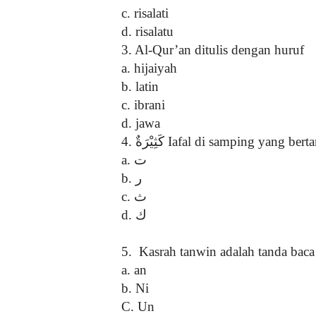
c. risalati
d. risalatu
3. Al-Qur’an ditulis dengan huruf
a. hijaiyah
b. latin
c. ibrani
d. jawa
4.
كَثِيْرَةٌ
Iafal di samping yang bert
a.
ت
b.
ر
c.
ث
d.
ك
5.
Kasrah tanwin adalah tanda baca 
a. an
b. Ni
C. Un