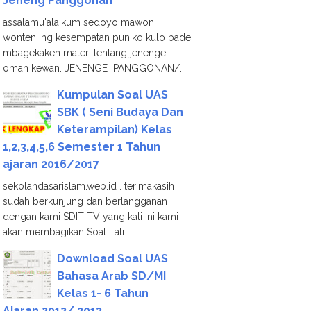
Jeneng Panggonan
assalamu'alaikum sedoyo mawon.
wonten ing kesempatan puniko kulo bade
mbagekaken materi tentang jenenge
omah kewan. JENENGE PANGGONAN/...
Kumpulan Soal UAS
SBK ( Seni Budaya Dan
Keterampilan) Kelas
1,2,3,4,5,6 Semester 1 Tahun
ajaran 2016/2017
sekolahdasarislam.web.id . terimakasih
sudah berkunjung dan berlangganan
dengan kami SDIT TV yang kali ini kami
akan membagikan Soal Lati...
Download Soal UAS
Bahasa Arab SD/MI
Kelas 1- 6 Tahun
Ajaran 2012/ 2013