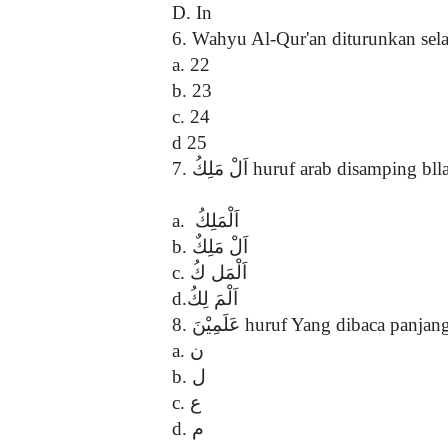
D. In
6. Wahyu Al-Qur'an diturunkan sel
a. 22
b. 23
c. 24
d 25
7.
اَلْ مَلِكُ
huruf arab disamping blla
a.
اَلْمَلِكُ
b.
اَلْ مَلِكٌ
c.
اَلْمَل كُ
d.
اَلْمَ لِكُ
8.
عَلَمِيْنَ
huruf Yang dibaca panjang
a.
ن
b.
ل
c.
ع
d.
م