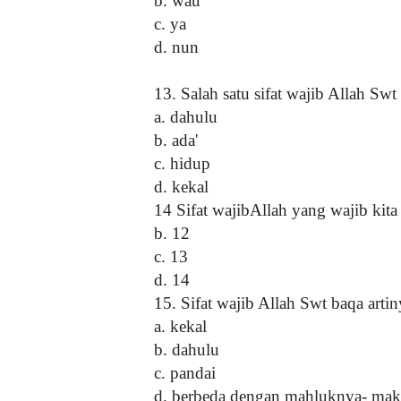
b. wau
c. ya
d. nun
13. Salah satu sifat wajib Allah Swt
a. dahulu
b. ada'
c. hidup
d. kekal
14 Sifat wajibAllah yang wajib kita 
b. 12
c. 13
d. 14
15. Sifat wajib Allah Swt baqa artin
a. kekal
b. dahulu
c. pandai
d. berbeda dengan mahluknya- ma