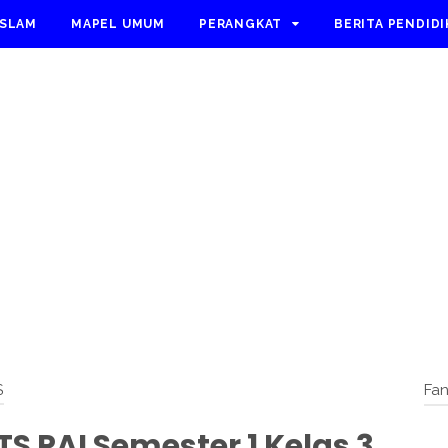
ISLAM
MAPEL UMUM
PERANGKAT
BERITA PENDID
S
Fa
S PAI Semester 1 Kelas 3