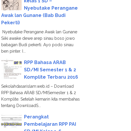
kelas 1 SD –
Nyebutake Perangane
Awak lan Gunane (Bab Budi
Pekerti)
Nyebutake Perangane Awak lan Gunane
Siiki awake dewe arep sinau boso jowo
babagan Budi pekerti. Ayo podo sinau
ben pinter. I...
RPP Bahasa ARAB
SD/MI Semester 1 & 2
Komplite Terbaru 2016
Sekolahdasarislam.web.id – Download
RPP Bahasa ARAB SD/MISemester 1 & 2
Komplite. Setelah kemarin kita membahas
tentang DownloadS...
Perangkat
Pembelajaran RPP PAI