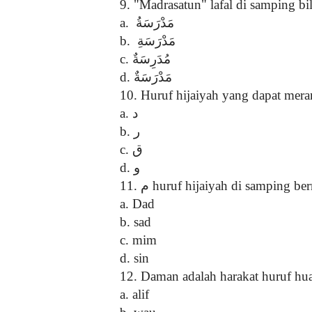
9. "Madrasatun" lafal di samping bil
a.
مَدْرَسَةُ
b.
مَدْرَسَةِ
c.
مُدَرِسَةٌ
d.
مَدْرَسَةٌ
10. Huruf hijaiyah yang dapat mera
a.
د
b.
ر
c.
ق
d.
و
11.
م
huruf hijaiyah di samping ber
a. Dad
b. sad
c. mim
d. sin
12. Daman adalah harakat huruf hu
a. alif