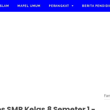
ISLAM
MAPEL UMUM
PERANGKAT
BERITA PENDID
Fa
s SMP Kelas 8 Semeter 1 -