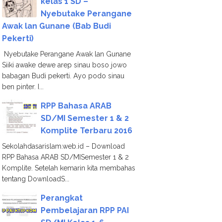
kelas 1 SD –
Nyebutake Perangane
Awak lan Gunane (Bab Budi
Pekerti)
Nyebutake Perangane Awak lan Gunane
Siiki awake dewe arep sinau boso jowo
babagan Budi pekerti. Ayo podo sinau
ben pinter. I...
RPP Bahasa ARAB
SD/MI Semester 1 & 2
Komplite Terbaru 2016
Sekolahdasarislam.web.id – Download
RPP Bahasa ARAB SD/MISemester 1 & 2
Komplite. Setelah kemarin kita membahas
tentang DownloadS...
Perangkat
Pembelajaran RPP PAI