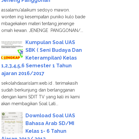
Jeneng Panggonan
assalamu'alaikum sedoyo mawon.
wonten ing kesempatan puniko kulo bade
mbagekaken materi tentang jenenge
omah kewan. JENENGE PANGGONAN/...
Kumpulan Soal UAS
SBK ( Seni Budaya Dan
Keterampilan) Kelas
1,2,3,4,5,6 Semester 1 Tahun
ajaran 2016/2017
sekolahdasarislam.web.id . terimakasih
sudah berkunjung dan berlangganan
dengan kami SDIT TV yang kali ini kami
akan membagikan Soal Lati...
Download Soal UAS
Bahasa Arab SD/MI
Kelas 1- 6 Tahun
Ajaran 2012/ 2013